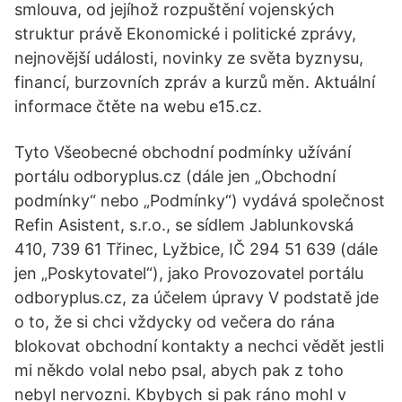
smlouva, od jejíhož rozpuštění vojenských
struktur právě Ekonomické i politické zprávy,
nejnovější události, novinky ze světa byznysu,
financí, burzovních zpráv a kurzů měn. Aktuální
informace čtěte na webu e15.cz.
Tyto Všeobecné obchodní podmínky užívání
portálu odboryplus.cz (dále jen „Obchodní
podmínky“ nebo „Podmínky“) vydává společnost
Refin Asistent, s.r.o., se sídlem Jablunkovská
410, 739 61 Třinec, Lyžbice, IČ 294 51 639 (dále
jen „Poskytovatel“), jako Provozovatel portálu
odboryplus.cz, za účelem úpravy V podstatě jde
o to, že si chci vždycky od večera do rána
blokovat obchodní kontakty a nechci vědět jestli
mi někdo volal nebo psal, abych pak z toho
nebyl nervozni. Kbybych si pak ráno mohl v