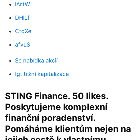
iArtW
DHlLf
CfgXe
afvLS
Sc nabídka akcií
Igt tržní kapitalizace
STING Finance. 50 likes.
Poskytujeme komplexní
finanční poradenství.
Pomáháme klientům nejen na
jejich cestě k vlastnímu