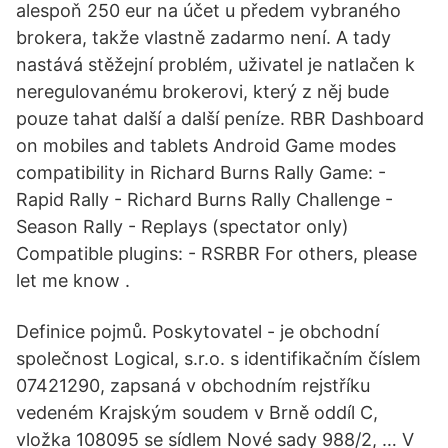
alespoň 250 eur na účet u předem vybraného
brokera, takže vlastně zadarmo není. A tady
nastává stěžejní problém, uživatel je natlačen k
neregulovanému brokerovi, který z něj bude
pouze tahat další a další peníze. RBR Dashboard
on mobiles and tablets Android Game modes
compatibility in Richard Burns Rally Game: -
Rapid Rally - Richard Burns Rally Challenge -
Season Rally - Replays (spectator only)
Compatible plugins: - RSRBR For others, please
let me know .
Definice pojmů. Poskytovatel - je obchodní
společnost Logical, s.r.o. s identifikačním číslem
07421290, zapsaná v obchodním rejstříku
vedeném Krajským soudem v Brně oddíl C,
vložka 108095 se sídlem Nové sady 988/2, … V