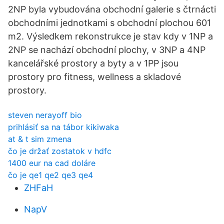
2NP byla vybudována obchodní galerie s čtrnácti
obchodními jednotkami s obchodní plochou 601
m2. Výsledkem rekonstrukce je stav kdy v 1NP a
2NP se nachází obchodní plochy, v 3NP a 4NP
kancelářské prostory a byty a v 1PP jsou
prostory pro fitness, wellness a skladové
prostory.
steven nerayoff bio
prihlásiť sa na tábor kikiwaka
at & t sim zmena
čo je držať zostatok v hdfc
1400 eur na cad doláre
čo je qe1 qe2 qe3 qe4
ZHFaH
NapV