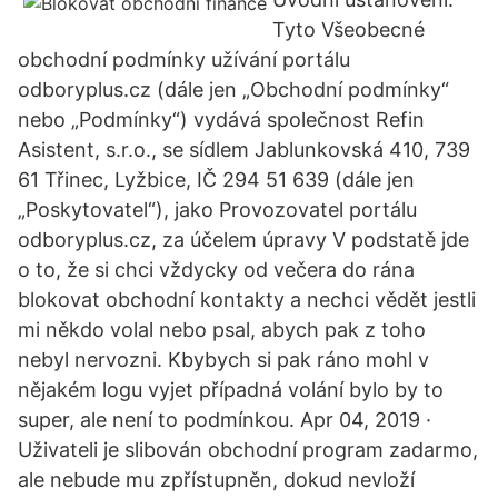
Tyto Všeobecné
obchodní podmínky užívání portálu
odboryplus.cz (dále jen „Obchodní podmínky“
nebo „Podmínky“) vydává společnost Refin
Asistent, s.r.o., se sídlem Jablunkovská 410, 739
61 Třinec, Lyžbice, IČ 294 51 639 (dále jen
„Poskytovatel“), jako Provozovatel portálu
odboryplus.cz, za účelem úpravy V podstatě jde
o to, že si chci vždycky od večera do rána
blokovat obchodní kontakty a nechci vědět jestli
mi někdo volal nebo psal, abych pak z toho
nebyl nervozni. Kbybych si pak ráno mohl v
nějakém logu vyjet případná volání bylo by to
super, ale není to podmínkou. Apr 04, 2019 ·
Uživateli je slibován obchodní program zadarmo,
ale nebude mu zpřístupněn, dokud nevloží