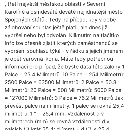
, třetí největší městskou oblastí v Severní
Karolíně a osmdesáté deváté nejlidnatější město
Spojených států . Tedy na případ, kdy v době
zálohování souhlas ještě platil, ale dnes již
vypršel nebo byl odvolán. Kliknutím na tlačítko
Info lze přesně zjistit kterých zaměstnanců se
vypršení souhlasu týká - v řádku s jejich jménem
je opět varovná ikona. Máte tedy potřebnou
informaci pro případ, že byste data této zálohy 1
Palce = 25.4 Milimetrů: 10 Palce = 254 Milimetrů:
2500 Palce = 63500 Milimetrů: 2 Palce = 50.8
Milimetrů: 20 Palce = 508 Milimetrů: 5000 Palce
= 127000 Milimetrů: 3 Palce = 76.2 Milimetrů Jak
převést palce na milimetry. 1 palec se rovná 25,4
milimetru: 1 ″ = 25,4 mm. Vzdálenost d v
milimetrech (mm) se rovná vzdálenosti d v
palcích (″) krát 25,4: d (mm) = d (″) × 25,4.