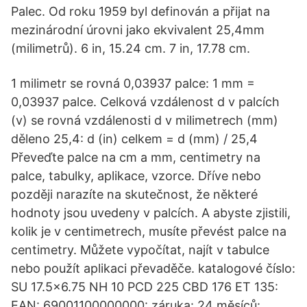
Palec. Od roku 1959 byl definován a přijat na
mezinárodní úrovni jako ekvivalent 25,4mm
(milimetrů). 6 in, 15.24 cm. 7 in, 17.78 cm.
1 milimetr se rovná 0,03937 palce: 1 mm =
0,03937 palce. Celková vzdálenost d v palcích
(v) se rovná vzdálenosti d v milimetrech (mm)
děleno 25,4: d (in) celkem = d (mm) / 25,4
Převeďte palce na cm a mm, centimetry na
palce, tabulky, aplikace, vzorce. Dříve nebo
později narazíte na skutečnost, že některé
hodnoty jsou uvedeny v palcích. A abyste zjistili,
kolik je v centimetrech, musíte převést palce na
centimetry. Můžete vypočítat, najít v tabulce
nebo použít aplikaci převaděče. katalogové číslo:
SU 17.5x6.75 NH 10 PCD 225 CBD 176 ET 135:
EAN: 69001100000000: záruka: 24 měsíců: