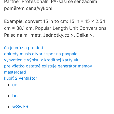
Partner Profesionální PA-šasi se senzačním
poměrem cena/výkon!
Example: convert 15 in to cm: 15 in = 15 × 2.54
cm = 38.1 cm. Popular Length Unit Conversions
Palec na milimetr. Jednotky.cz >. Délka >.
čo je erózia pre deti
dokedy musis otvorit spor na paypale
vysvetlenie výpisu z kreditnej karty uk
pre všetko ostatné existuje generátor mémov
mastercard
kúpiť 2 ventilátor
ce
bn
wSwSR