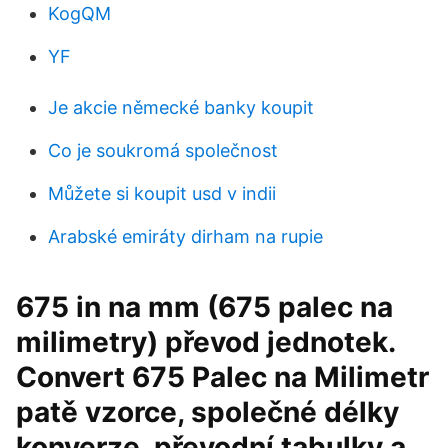
KogQM
YF
Je akcie německé banky koupit
Co je soukromá společnost
Můžete si koupit usd v indii
Arabské emiráty dirham na rupie
675 in na mm (675 palec na
milimetry) převod jednotek.
Convert 675 Palec na Milimetr
patě vzorce, společné délky
konverze, převodní tabulky a