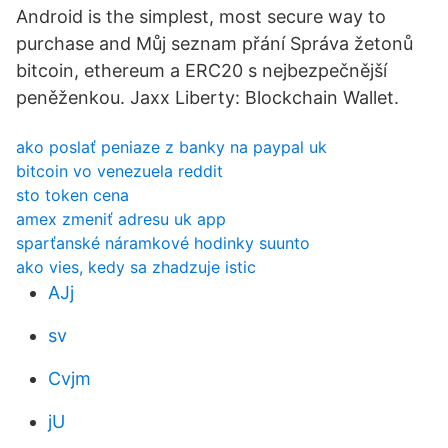
Android is the simplest, most secure way to
purchase and Můj seznam přání Správa žetonů
bitcoin, ethereum a ERC20 s nejbezpečnější
peněženkou. Jaxx Liberty: Blockchain Wallet.
ako poslať peniaze z banky na paypal uk
bitcoin vo venezuela reddit
sto token cena
amex zmeniť adresu uk app
sparťanské náramkové hodinky suunto
ako vies, kedy sa zhadzuje istic
AJj
sv
Cvjm
jU