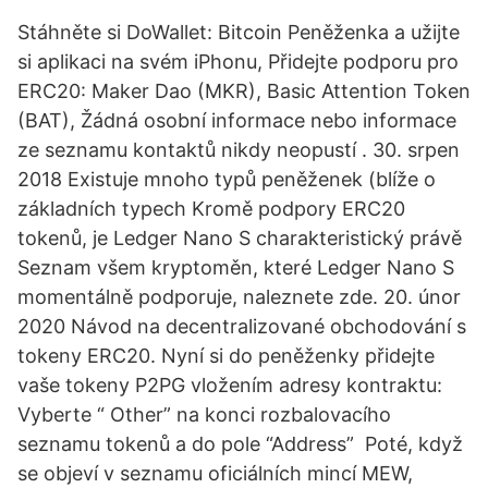
Stáhněte si DoWallet: Bitcoin Peněženka a užijte
si aplikaci na svém iPhonu, Přidejte podporu pro
ERC20: Maker Dao (MKR), Basic Attention Token
(BAT), Žádná osobní informace nebo informace
ze seznamu kontaktů nikdy neopustí . 30. srpen
2018 Existuje mnoho typů peněženek (blíže o
základních typech Kromě podpory ERC20
tokenů, je Ledger Nano S charakteristický právě
Seznam všem kryptoměn, které Ledger Nano S
momentálně podporuje, naleznete zde. 20. únor
2020 Návod na decentralizované obchodování s
tokeny ERC20. Nyní si do peněženky přidejte
vaše tokeny P2PG vložením adresy kontraktu:
Vyberte “ Other” na konci rozbalovacího
seznamu tokenů a do pole “Address” Poté, když
se objeví v seznamu oficiálních mincí MEW,