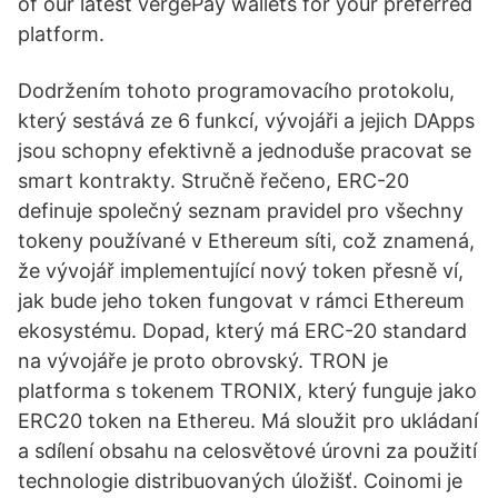
of our latest vergePay wallets for your preferred
platform.
Dodržením tohoto programovacího protokolu,
který sestává ze 6 funkcí, vývojáři a jejich DApps
jsou schopny efektivně a jednoduše pracovat se
smart kontrakty. Stručně řečeno, ERC-20
definuje společný seznam pravidel pro všechny
tokeny používané v Ethereum síti, což znamená,
že vývojář implementující nový token přesně ví,
jak bude jeho token fungovat v rámci Ethereum
ekosystému. Dopad, který má ERC-20 standard
na vývojáře je proto obrovský. TRON je
platforma s tokenem TRONIX, který funguje jako
ERC20 token na Ethereu. Má sloužit pro ukládaní
a sdílení obsahu na celosvětové úrovni za použití
technologie distribuovaných úložišť. Coinomi je