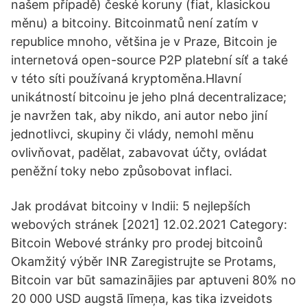
našem případě) české koruny (fiat, klasickou
měnu) a bitcoiny. Bitcoinmatů není zatím v
republice mnoho, většina je v Praze, Bitcoin je
internetová open-source P2P platební síť a také
v této síti používaná kryptoměna.Hlavní
unikátností bitcoinu je jeho plná decentralizace;
je navržen tak, aby nikdo, ani autor nebo jiní
jednotlivci, skupiny či vlády, nemohl měnu
ovlivňovat, padělat, zabavovat účty, ovládat
peněžní toky nebo způsobovat inflaci.
Jak prodávat bitcoiny v Indii: 5 nejlepších
webových stránek [2021] 12.02.2021 Category:
Bitcoin Webové stránky pro prodej bitcoinů
Okamžitý výběr INR Zaregistrujte se Protams,
Bitcoin var būt samazinājies par aptuveni 80% no
20 000 USD augstā līmeņa, kas tika izveidots