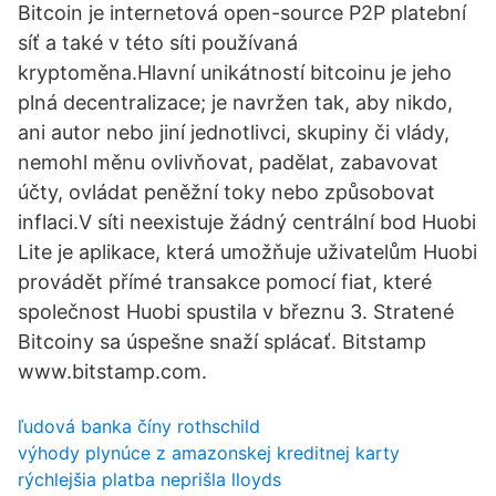
Bitcoin je internetová open-source P2P platební
síť a také v této síti používaná
kryptoměna.Hlavní unikátností bitcoinu je jeho
plná decentralizace; je navržen tak, aby nikdo,
ani autor nebo jiní jednotlivci, skupiny či vlády,
nemohl měnu ovlivňovat, padělat, zabavovat
účty, ovládat peněžní toky nebo způsobovat
inflaci.V síti neexistuje žádný centrální bod Huobi
Lite je aplikace, která umožňuje uživatelům Huobi
provádět přímé transakce pomocí fiat, které
společnost Huobi spustila v březnu 3. Stratené
Bitcoiny sa úspešne snaží splácať. Bitstamp
www.bitstamp.com.
ľudová banka číny rothschild
výhody plynúce z amazonskej kreditnej karty
rýchlejšia platba neprišla lloyds