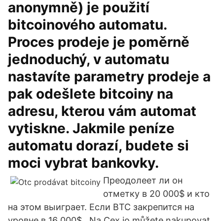
anonymně) je použití
bitcoinového automatu.
Proces prodeje je poměrně
jednoduchý, v automatu
nastavíte parametry prodeje a
pak odešlete bitcoiny na
adresu, kterou vám automat
vytiskne. Jakmile peníze
automatu dorazí, budete si
moci vybrat bankovky.
Преодолеет ли он
отметку в 20 000$ и кто
на этом выиграет. Если BTC закрепится на
уровне в 16 000$ Na Cex.io můžete nakupovat