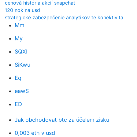
cenová história akcií snapchat
120 nok na usd
strategické zabezpečenie analytikov te konektivita
Mm
My
SQXI
SiKwu
Eq
eawS
ED
Jak obchodovat btc za účelem zisku
0,003 eth v usd