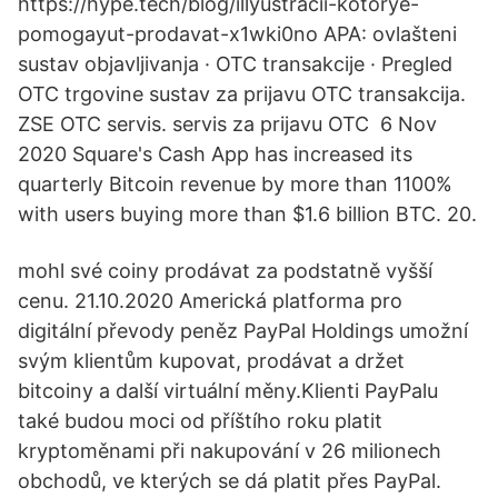
https://hype.tech/blog/illyustracii-kotorye-
pomogayut-prodavat-x1wki0no APA: ovlašteni
sustav objavljivanja · OTC transakcije · Pregled
OTC trgovine sustav za prijavu OTC transakcija.
ZSE OTC servis. servis za prijavu OTC 6 Nov
2020 Square's Cash App has increased its
quarterly Bitcoin revenue by more than 1100%
with users buying more than $1.6 billion BTC. 20.
mohl své coiny prodávat za podstatně vyšší
cenu. 21.10.2020 Americká platforma pro
digitální převody peněz PayPal Holdings umožní
svým klientům kupovat, prodávat a držet
bitcoiny a další virtuální měny.Klienti PayPalu
také budou moci od příštího roku platit
kryptoměnami při nakupování v 26 milionech
obchodů, ve kterých se dá platit přes PayPal.