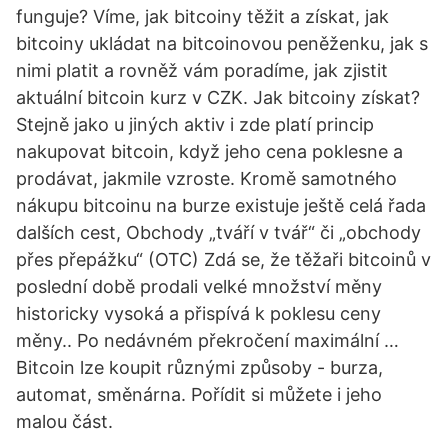
funguje? Víme, jak bitcoiny těžit a získat, jak
bitcoiny ukládat na bitcoinovou peněženku, jak s
nimi platit a rovněž vám poradíme, jak zjistit
aktuální bitcoin kurz v CZK. Jak bitcoiny získat?
Stejně jako u jiných aktiv i zde platí princip
nakupovat bitcoin, když jeho cena poklesne a
prodávat, jakmile vzroste. Kromě samotného
nákupu bitcoinu na burze existuje ještě celá řada
dalších cest, Obchody „tváří v tvář“ či „obchody
přes přepážku“ (OTC) Zdá se, že těžaři bitcoinů v
poslední době prodali velké množství měny
historicky vysoká a přispívá k poklesu ceny
měny.. Po nedávném překročení maximální …
Bitcoin lze koupit různými způsoby - burza,
automat, směnárna. Pořídit si můžete i jeho
malou část.