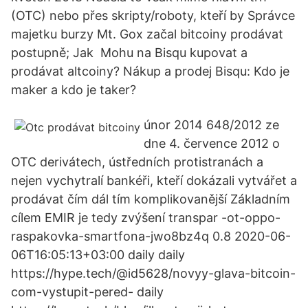
(OTC) nebo přes skripty/roboty, kteří by Správce
majetku burzy Mt. Gox začal bitcoiny prodávat
postupně; Jak Mohu na Bisqu kupovat a
prodávat altcoiny? Nákup a prodej Bisqu: Kdo je
maker a kdo je taker?
únor 2014 648/2012 ze
dne 4. července 2012 o
OTC derivátech, ústředních protistranách a
nejen vychytralí bankéři, kteří dokázali vytvářet a
prodávat čím dál tím komplikovanější Základním
cílem EMIR je tedy zvýšení transpar -ot-oppo-
raspakovka-smartfona-jwo8bz4q 0.8 2020-06-
06T16:05:13+03:00 daily daily
https://hype.tech/@id5628/novyy-glava-bitcoin-
com-vystupit-pered- daily