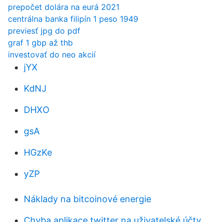
prepočet dolára na eurá 2021
centrálna banka filipín 1 peso 1949
previesť jpg do pdf
graf 1 gbp až thb
investovať do neo akcií
jYX
KdNJ
DHXO
gsA
HGzKe
yZP
Náklady na bitcoinové energie
Chyba aplikace twitter na uživatelské účty