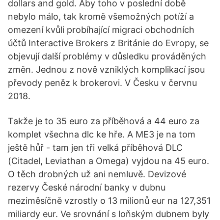
dollars and gold. Aby toho v poslední době
nebylo málo, tak kromě všemožných potíží a
omezení kvůli probíhající migraci obchodních
účtů Interactive Brokers z Británie do Evropy, se
objevují další problémy v důsledku prováděných
změn. Jednou z nově vzniklých komplikací jsou
převody peněz k brokerovi. V Česku v červnu
2018.
Takže je to 35 euro za příběhová a 44 euro za
komplet všechna dlc ke hře. A ME3 je na tom
ještě hůř - tam jen tři velká příběhová DLC
(Citadel, Leviathan a Omega) vyjdou na 45 euro.
O těch drobných už ani nemluvě. Devizové
rezervy České národní banky v dubnu
meziměsíčně vzrostly o 13 milionů eur na 127,351
miliardy eur. Ve srovnání s loňským dubnem byly