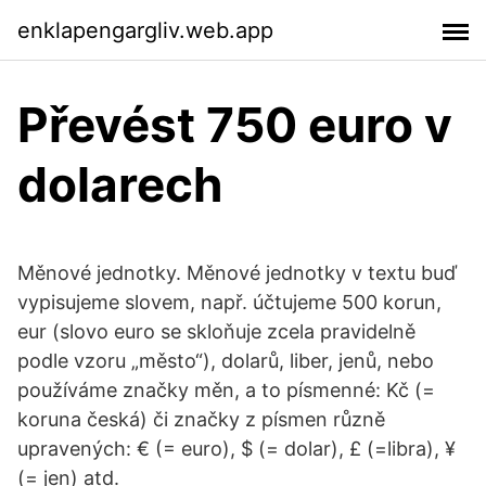
enklapengargliv.web.app
Převést 750 euro v
dolarech
Měnové jednotky. Měnové jednotky v textu buď
vypisujeme slovem, např. účtujeme 500 korun,
eur (slovo euro se skloňuje zcela pravidelně
podle vzoru „město“), dolarů, liber, jenů, nebo
používáme značky měn, a to písmenné: Kč (=
koruna česká) či značky z písmen různě
upravených: € (= euro), $ (= dolar), £ (=libra), ¥
(= jen) atd.