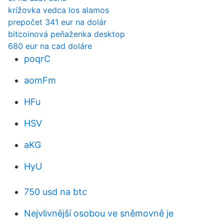
krížovka vedca los alamos
prepočet 341 eur na dolár
bitcoinová peňaženka desktop
680 eur na cad doláre
poqrC
aomFm
HFu
HSV
aKG
HyU
750 usd na btc
Nejvlivnější osobou ve sněmovně je