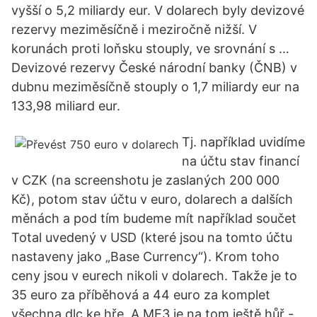
vyšší o 5,2 miliardy eur. V dolarech byly devizové
rezervy meziměsíčně i meziročně nižší. V
korunách proti loňsku stouply, ve srovnání s …
Devizové rezervy České národní banky (ČNB) v
dubnu meziměsíčně stouply o 1,7 miliardy eur na
133,98 miliard eur.
Tj. například uvidíme
na účtu stav financí
v CZK (na screenshotu je zaslaných 200 000
Kč), potom stav účtu v euro, dolarech a dalších
měnách a pod tím budeme mít například součet
Total uvedený v USD (které jsou na tomto účtu
nastaveny jako „Base Currency“). Krom toho
ceny jsou v eurech nikoli v dolarech. Takže je to
35 euro za příběhová a 44 euro za komplet
všechna dlc ke hře. A ME3 je na tom ještě hůř -