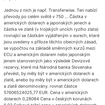
Jednou z nich je např. Transferwise. Ten nabízí
převody po celém světě v 750 … Částka v
amerických dolarech a japonských jenech a
částka ve zlatě (v trojských uncích ryzího zlata)
rovnající se částkám vyjádřeným v eurech, které
jsou uvedeny v příloze těchto obecných zásad,
se vypočtou na základě směnných kurzů mezi
ECU a americkým dolarem nebo japonským
jenem stanovených jako výsledek Devizové
rezervy, které má Národná banka Slovenska
převést, by měly být v amerických dolarech a
zlatě, anebo by měly být v amerických dolarech
a zlatě denominovány. rovnat částce
57606524025,77 EUR. Cena v amerických
dolarech 0,28084 Cena v českých korunách