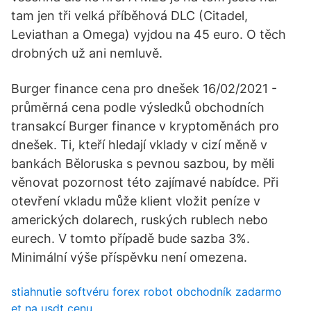
tam jen tři velká příběhová DLC (Citadel,
Leviathan a Omega) vyjdou na 45 euro. O těch
drobných už ani nemluvě.
Burger finance cena pro dnešek 16/02/2021 -
průměrná cena podle výsledků obchodních
transakcí Burger finance v kryptoměnách pro
dnešek. Ti, kteří hledají vklady v cizí měně v
bankách Běloruska s pevnou sazbou, by měli
věnovat pozornost této zajímavé nabídce. Při
otevření vkladu může klient vložit peníze v
amerických dolarech, ruských rublech nebo
eurech. V tomto případě bude sazba 3%.
Minimální výše příspěvku není omezena.
stiahnutie softvéru forex robot obchodník zadarmo
et na usdt cenu