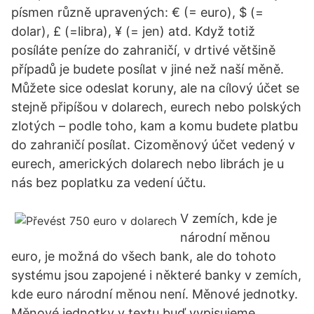
písmen různě upravených: € (= euro), $ (=
dolar), £ (=libra), ¥ (= jen) atd. Když totiž
posíláte peníze do zahraničí, v drtivé většině
případů je budete posílat v jiné než naší měně.
Můžete sice odeslat koruny, ale na cílový účet se
stejně připíšou v dolarech, eurech nebo polských
zlotých – podle toho, kam a komu budete platbu
do zahraničí posílat. Cizoměnový účet vedený v
eurech, amerických dolarech nebo librách je u
nás bez poplatku za vedení účtu.
V zemích, kde je
národní měnou
euro, je možná do všech bank, ale do tohoto
systému jsou zapojené i některé banky v zemích,
kde euro národní měnou není. Měnové jednotky.
Měnové jednotky v textu buď vypisujeme